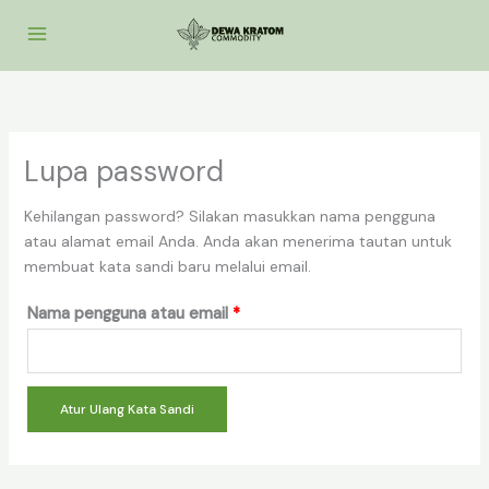
Lewati
ke
konten
Lupa password
Kehilangan password? Silakan masukkan nama pengguna
atau alamat email Anda. Anda akan menerima tautan untuk
membuat kata sandi baru melalui email.
Wajib
Nama pengguna atau email
*
Atur Ulang Kata Sandi